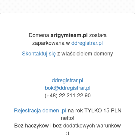
Domena
została
artgymteam.pl
zaparkowana w
ddregistrar.pl
Skontaktuj się
z właścicielem domeny
ddregistrar.pl
bok@ddregistrar.pl
(+48) 22 211 22 90
Rejestracja domen .pl
na rok TYLKO 15 PLN
netto!
Bez haczyków i bez dodatkowych warunków
:)