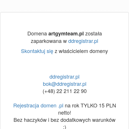
Domena
została
artgymteam.pl
zaparkowana w
ddregistrar.pl
Skontaktuj się
z właścicielem domeny
ddregistrar.pl
bok@ddregistrar.pl
(+48) 22 211 22 90
Rejestracja domen .pl
na rok TYLKO 15 PLN
netto!
Bez haczyków i bez dodatkowych warunków
:)