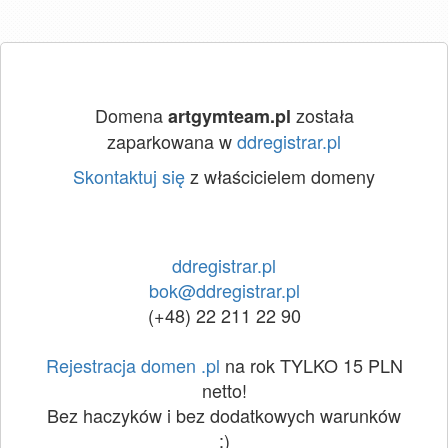
Domena
została
artgymteam.pl
zaparkowana w
ddregistrar.pl
Skontaktuj się
z właścicielem domeny
ddregistrar.pl
bok@ddregistrar.pl
(+48) 22 211 22 90
Rejestracja domen .pl
na rok TYLKO 15 PLN
netto!
Bez haczyków i bez dodatkowych warunków
:)