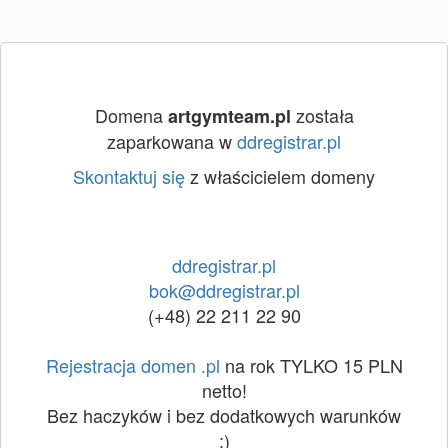
Domena
została
artgymteam.pl
zaparkowana w
ddregistrar.pl
Skontaktuj się
z właścicielem domeny
ddregistrar.pl
bok@ddregistrar.pl
(+48) 22 211 22 90
Rejestracja domen .pl
na rok TYLKO 15 PLN
netto!
Bez haczyków i bez dodatkowych warunków
:)