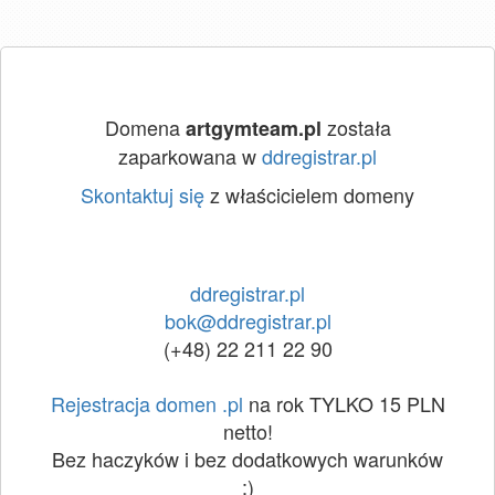
Domena
została
artgymteam.pl
zaparkowana w
ddregistrar.pl
Skontaktuj się
z właścicielem domeny
ddregistrar.pl
bok@ddregistrar.pl
(+48) 22 211 22 90
Rejestracja domen .pl
na rok TYLKO 15 PLN
netto!
Bez haczyków i bez dodatkowych warunków
:)