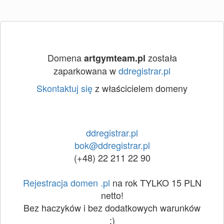
Domena
została
artgymteam.pl
zaparkowana w
ddregistrar.pl
Skontaktuj się
z właścicielem domeny
ddregistrar.pl
bok@ddregistrar.pl
(+48) 22 211 22 90
Rejestracja domen .pl
na rok TYLKO 15 PLN
netto!
Bez haczyków i bez dodatkowych warunków
:)