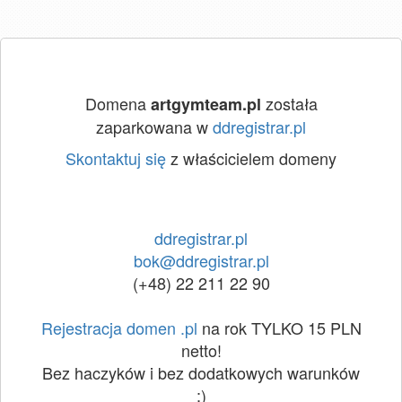
Domena
została
artgymteam.pl
zaparkowana w
ddregistrar.pl
Skontaktuj się
z właścicielem domeny
ddregistrar.pl
bok@ddregistrar.pl
(+48) 22 211 22 90
Rejestracja domen .pl
na rok TYLKO 15 PLN
netto!
Bez haczyków i bez dodatkowych warunków
:)