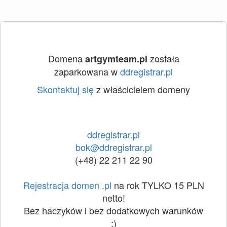
Domena
została
artgymteam.pl
zaparkowana w
ddregistrar.pl
Skontaktuj się
z właścicielem domeny
ddregistrar.pl
bok@ddregistrar.pl
(+48) 22 211 22 90
Rejestracja domen .pl
na rok TYLKO 15 PLN
netto!
Bez haczyków i bez dodatkowych warunków
:)