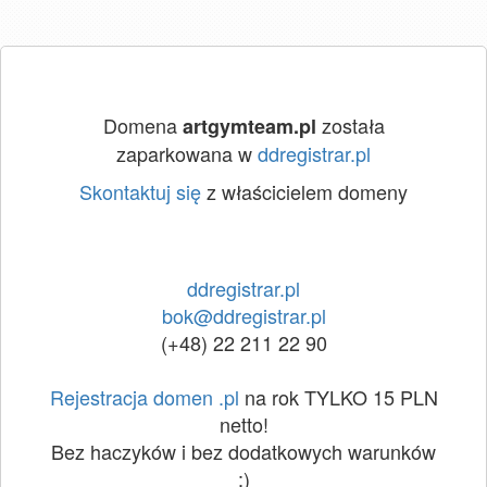
Domena
została
artgymteam.pl
zaparkowana w
ddregistrar.pl
Skontaktuj się
z właścicielem domeny
ddregistrar.pl
bok@ddregistrar.pl
(+48) 22 211 22 90
Rejestracja domen .pl
na rok TYLKO 15 PLN
netto!
Bez haczyków i bez dodatkowych warunków
:)