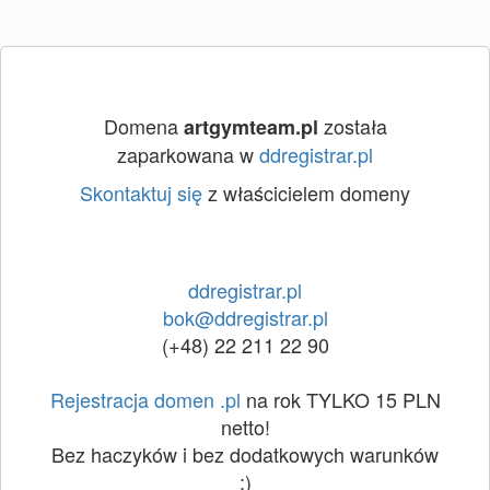
Domena
została
artgymteam.pl
zaparkowana w
ddregistrar.pl
Skontaktuj się
z właścicielem domeny
ddregistrar.pl
bok@ddregistrar.pl
(+48) 22 211 22 90
Rejestracja domen .pl
na rok TYLKO 15 PLN
netto!
Bez haczyków i bez dodatkowych warunków
:)