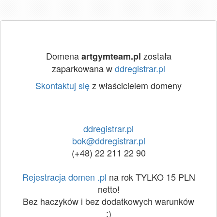
Domena
została
artgymteam.pl
zaparkowana w
ddregistrar.pl
Skontaktuj się
z właścicielem domeny
ddregistrar.pl
bok@ddregistrar.pl
(+48) 22 211 22 90
Rejestracja domen .pl
na rok TYLKO 15 PLN
netto!
Bez haczyków i bez dodatkowych warunków
:)