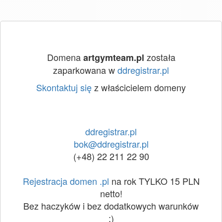
Domena
została
artgymteam.pl
zaparkowana w
ddregistrar.pl
Skontaktuj się
z właścicielem domeny
ddregistrar.pl
bok@ddregistrar.pl
(+48) 22 211 22 90
Rejestracja domen .pl
na rok TYLKO 15 PLN
netto!
Bez haczyków i bez dodatkowych warunków
:)