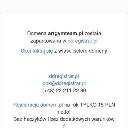
Domena
została
artgymteam.pl
zaparkowana w
ddregistrar.pl
Skontaktuj się
z właścicielem domeny
ddregistrar.pl
bok@ddregistrar.pl
(+48) 22 211 22 90
Rejestracja domen .pl
na rok TYLKO 15 PLN
netto!
Bez haczyków i bez dodatkowych warunków
:)