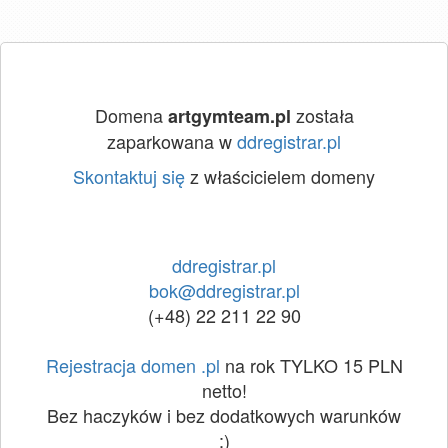
Domena
została
artgymteam.pl
zaparkowana w
ddregistrar.pl
Skontaktuj się
z właścicielem domeny
ddregistrar.pl
bok@ddregistrar.pl
(+48) 22 211 22 90
Rejestracja domen .pl
na rok TYLKO 15 PLN
netto!
Bez haczyków i bez dodatkowych warunków
:)