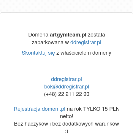
Domena
została
artgymteam.pl
zaparkowana w
ddregistrar.pl
Skontaktuj się
z właścicielem domeny
ddregistrar.pl
bok@ddregistrar.pl
(+48) 22 211 22 90
Rejestracja domen .pl
na rok TYLKO 15 PLN
netto!
Bez haczyków i bez dodatkowych warunków
:)