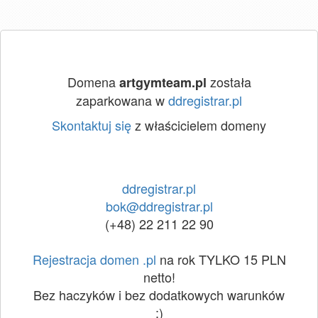
Domena
została
artgymteam.pl
zaparkowana w
ddregistrar.pl
Skontaktuj się
z właścicielem domeny
ddregistrar.pl
bok@ddregistrar.pl
(+48) 22 211 22 90
Rejestracja domen .pl
na rok TYLKO 15 PLN
netto!
Bez haczyków i bez dodatkowych warunków
:)