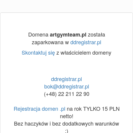
Domena
została
artgymteam.pl
zaparkowana w
ddregistrar.pl
Skontaktuj się
z właścicielem domeny
ddregistrar.pl
bok@ddregistrar.pl
(+48) 22 211 22 90
Rejestracja domen .pl
na rok TYLKO 15 PLN
netto!
Bez haczyków i bez dodatkowych warunków
:)