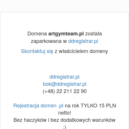
Domena
została
artgymteam.pl
zaparkowana w
ddregistrar.pl
Skontaktuj się
z właścicielem domeny
ddregistrar.pl
bok@ddregistrar.pl
(+48) 22 211 22 90
Rejestracja domen .pl
na rok TYLKO 15 PLN
netto!
Bez haczyków i bez dodatkowych warunków
:)