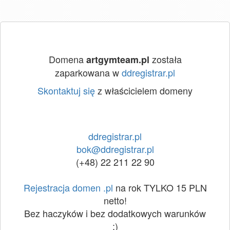
Domena
została
artgymteam.pl
zaparkowana w
ddregistrar.pl
Skontaktuj się
z właścicielem domeny
ddregistrar.pl
bok@ddregistrar.pl
(+48) 22 211 22 90
Rejestracja domen .pl
na rok TYLKO 15 PLN
netto!
Bez haczyków i bez dodatkowych warunków
:)