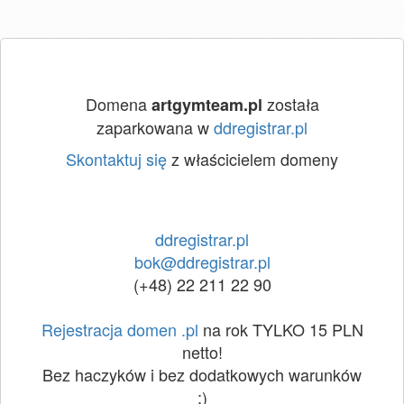
Domena
została
artgymteam.pl
zaparkowana w
ddregistrar.pl
Skontaktuj się
z właścicielem domeny
ddregistrar.pl
bok@ddregistrar.pl
(+48) 22 211 22 90
Rejestracja domen .pl
na rok TYLKO 15 PLN
netto!
Bez haczyków i bez dodatkowych warunków
:)