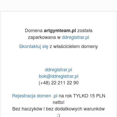
Domena
została
artgymteam.pl
zaparkowana w
ddregistrar.pl
Skontaktuj się
z właścicielem domeny
ddregistrar.pl
bok@ddregistrar.pl
(+48) 22 211 22 90
Rejestracja domen .pl
na rok TYLKO 15 PLN
netto!
Bez haczyków i bez dodatkowych warunków
:)