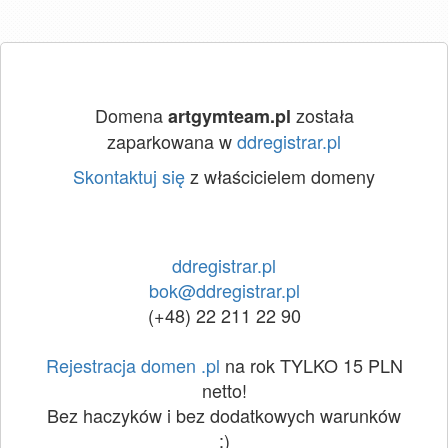
Domena
została
artgymteam.pl
zaparkowana w
ddregistrar.pl
Skontaktuj się
z właścicielem domeny
ddregistrar.pl
bok@ddregistrar.pl
(+48) 22 211 22 90
Rejestracja domen .pl
na rok TYLKO 15 PLN
netto!
Bez haczyków i bez dodatkowych warunków
:)