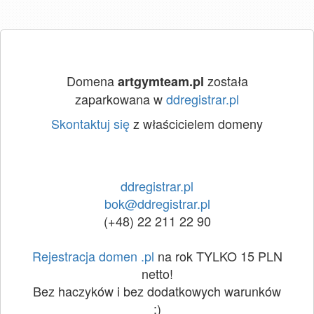
Domena
została
artgymteam.pl
zaparkowana w
ddregistrar.pl
Skontaktuj się
z właścicielem domeny
ddregistrar.pl
bok@ddregistrar.pl
(+48) 22 211 22 90
Rejestracja domen .pl
na rok TYLKO 15 PLN
netto!
Bez haczyków i bez dodatkowych warunków
:)