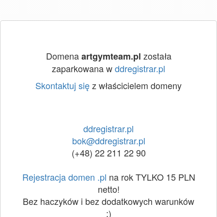
Domena
została
artgymteam.pl
zaparkowana w
ddregistrar.pl
Skontaktuj się
z właścicielem domeny
ddregistrar.pl
bok@ddregistrar.pl
(+48) 22 211 22 90
Rejestracja domen .pl
na rok TYLKO 15 PLN
netto!
Bez haczyków i bez dodatkowych warunków
:)